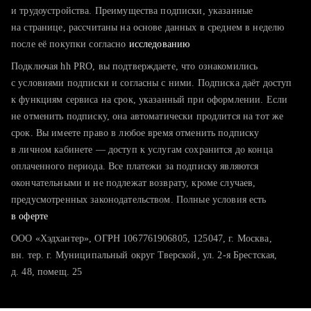
тратите много времени на поиск и вручную поднимаете
и трудоустройства. Преимущества подписки, указанные
резюме
на странице, рассчитаны на основе данных в среднем в неделю
после её покупки согласно
хотите сравнить себя с конкурентами и оценить шансы
исследованию
Подключая hh PRO, вы подтверждаете, что ознакомились
с условиями подписки и согласны с ними. Подписка даёт доступ
к функциям сервиса на срок, указанный при оформлении. Если
не отменить подписку, она автоматически продлится на тот же
срок. Вы имеете право в любое время отменить подписку
в личном кабинете — доступ к услугам сохранится до конца
оплаченного периода. Все платежи за подписку являются
окончательными и не подлежат возврату, кроме случаев,
предусмотренных законодательством. Полные условия есть
в оферте
ООО «Хэдхантер», ОГРН 1067761906805, 125047, г. Москва,
вн. тер. г. Муниципальный округ Тверской, ул. 2-я Брестская,
д. 48, помещ. 25