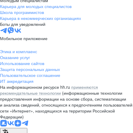
Молодым специалистам
Карьера для молодых специалистов
pr@nsk.hh.ru
Школа программистов
Карьера в некоммерческих организациях
Минск
Боты для уведомлений
пр-т Дзержинского, д. 57,
10 этаж, помещение 45-1
Мобильное приложение
+375 (17)
336-03-02
Этика и комплаенс
pr@rabota.by
Оказание услуг
Использование сайтов
Алматы
Защита персональных данных
Пользовательское соглашение
пр. Абая, д. 151, БЦ Алатау,
ИТ аккредитация
12 этаж, офис 1209
На информационном ресурсе hh.ru
применяются
+7 727 232-13-13
рекомендательные технологии
(информационные технологии
pr@headhunter.com.kz
предоставления информации на основе сбора, систематизации
и анализа сведений, относящихся к предпочтениям пользователей
сети «Интернет», находящихся на территории Российской
Федерации)