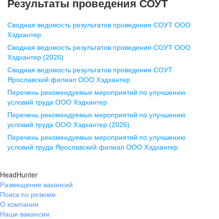
Результаты проведения СОУТ
pr@nn.hh.ru
Сводная ведомость результатов проведения СОУТ ООО
Воронеж
Хэдхантер
Сводная ведомость результатов проведения СОУТ ООО
ул. Комиссаржевской, д. 10,
Хэдхантер (2026)
офис 1212
Сводная ведомость результатов проведения СОУТ
+7 473 280-05-05
Ярославский филиал ООО Хэдхантер
pr@vrn.hh.ru
Перечень рекомендуемых мероприятий по улучшению
условий труда ООО Хэдхантер
Казань
Перечень рекомендуемых мероприятий по улучшению
ул. Спартаковская, д. 2А, этаж 3,
условий труда ООО Хэдхантер (2026)
помещение 15
Перечень рекомендуемых мероприятий по улучшению
условий труда Ярославский филиал ООО Хэдхантер
+7 843 212-12-50
pr@kzn.hh.ru
HeadHunter
Размещение вакансий
Екатеринбург
Поиск по резюме
ул. Боевых Дружин, стр. 20,
О компании
5 этаж, офис 505, 521
Наши вакансии