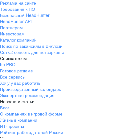
Реклама на сайте
+7 343 226-79-99
Требования к ПО
pr@ural.hh.ru
Безопасный HeadHunter
HeadHunter API
Краснодар
Партнерам
Инвесторам
ул. Янковского, д. 169, 7 этаж,
Каталог компаний
706 каб.
Поиск по вакансиям в Виллози
+7 861 205-55-57
Сетка: соцсеть для нетворкинга
pr@krd.hh.ru
Соискателям
hh PRO
Готовое резюме
Владивосток
Все сервисы
пер. Ланинский д. 4, офис 3.4
Хочу у вас работать
Производственный календарь
+7 423 202-33-28
Экспертная рекомендация
pr@dv.hh.ru
Новости и статьи
Блог
Новосибирск
О компаниях в игровой форме
Жизнь в компании
ул. Большевистская, д. 35,
ИТ-проекты
помещение 21
Рейтинг работодателей России
+7 383 207-94-64