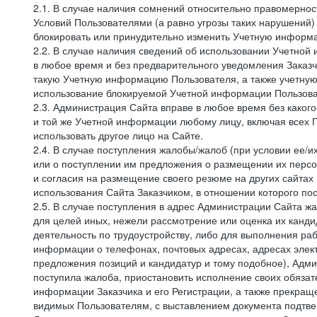
2.1. В случае наличия сомнений относительно правомерно
Условий Пользователями (а равно угрозы таких нарушений)
блокировать или принудительно изменить Учетную информа
2.2. В случае наличия сведений об использовании Учетно
в любое время и без предварительного уведомления Заказч
такую Учетную информацию Пользователя, а также учетную
использование блокируемой Учетной информации Пользова
2.3. Администрация Сайта вправе в любое время без каког
и той же Учетной информации любому лицу, включая всех П
использовать другое лицо на Сайте.
2.4. В случае поступления жалобы/жалоб (при условии ее/и
или о поступлении им предложения о размещении их персон
и согласия на размещение своего резюме на других сайтах
использования Сайта Заказчиком, в отношении которого по
2.5. В случае поступления в адрес Администрации Сайта жа
для целей иных, нежели рассмотрение или оценка их канди
деятельность по трудоустройству, либо для выполнения раб
информации о телефонах, почтовых адресах, адресах элект
предложения позиций и кандидатур и тому подобное), Адми
поступила жалоба, приостановить исполнение своих обязат
информации Заказчика и его Регистрации, а также прекращ
видимых Пользователям, с выставлением документа подтвер