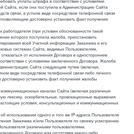
ребовать уплаты штрафа в соответствии с условиями
й Сайта, если она поступила в Администрацию Сайта
дств связи, в устном виде посредством телефонной связи
 позволяющим достоверно установить факт получения
как работодателя (при условии обоснованности такой
ении которого поступила жалоба, приостановить
улирования всей Учетной информации Заказчика и его
сковых системах Сайта, видимых Пользователям,
 отказаться от исполнения Договора в одностороннем
соответствии с условиями заключенного Договора. Жалоба
 Администрацию Сайта следующим путем (включая,
устном виде посредством телефонной связи либо личного
 достоверно установить факт получения жалобы
и коммуникационных каналах Сайта (включая различные
ую лексику, оскорбительные, провокационные выражения
настоящие условия, консультационных и коммуникационных
об использовании одного и того же IP-адреса Пользователя
ления Заказчика и/или Пользователя по своему усмотрению
 Пользователя различными пользователями.
ключенного Договора или отсутствия какого-либо