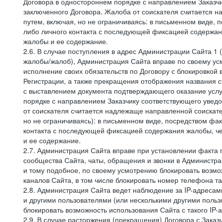
Договора в одностороннем порядке с направлением Заказчи
заключенного Договора. Жалоба от соискателя считается 
путем, включая, но не ограничиваясь: в письменном виде, 
либо личного контакта с последующей фиксацией содержан
жалобы и ее содержание.
2.6. В случае поступления в адрес Администрации Сайта 1 (
жалобы/жалоб), Администрация Сайта вправе по своему усм
исполнение своих обязательств по Договору с блокировкой
Регистрации, а также прекращения отображения названия 
с выставлением документа подтверждающего оказание услуг
порядке с направлением Заказчику соответствующего уведо
от соискателя считается надлежаще направленной соискат
но не ограничиваясь): в письменном виде, посредством фак
контакта с последующей фиксацией содержания жалобы, че
и ее содержание.
2.7. Администрация Сайта вправе при установлении факта
сообщества Сайта, чаты, обращения и звонки в Админист
и тому подобное, по своему усмотрению блокировать воз
каналов Сайта, в том числе блокировать номер телефона та
2.8. Администрация Сайта ведет наблюдение за IP-адресами
и другими пользователями (или несколькими другими польз
блокировать возможность использования Сайта с такого IP
2.9. В случае расторжения (прекращения) Договора с Заказ