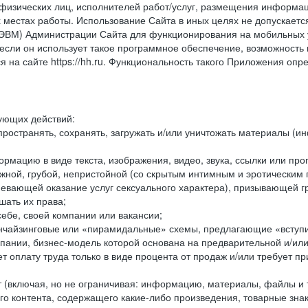
физических лиц, исполнителей работ/услуг, размещения информаци
 местах работы. Использование Сайта в иных целях не допускаетс
ВМ) Администрации Сайта для функционирования на мобильных ус
ли он использует такое программное обеспечение, возможность и
 на сайте https://hh.ru. Функциональность такого Приложения оп
дующих действий:
ространять, сохранять, загружать и/или уничтожать материалы (
рмацию в виде текста, изображения, видео, звука, ссылки или про
ожной, грубой, непристойной (со скрытым интимным и эротически
мевающей оказание услуг сексуального характера), призывающей 
шать их права;
ебе, своей компании или вакансии;
чайзинговые или «пирамидальные» схемы, предлагающие «вступить
ании, бизнес-модель которой основана на предварительной и/ил
 оплату труда только в виде процента от продаж и/или требует пр
т (включая, но не ограничивая: информацию, материалы, файлы и т.
го контента, содержащего какие-либо произведения, товарные зн