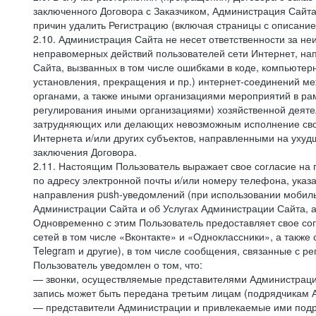
заключенного Договора с Заказчиком, Администрация Сайта
причин удалить Регистрацию (включая страницы с описани
2.10. Администрация Сайта не несет ответственности за не
неправомерных действий пользователей сети Интернет, на
Сайта, вызванных в том числе ошибками в коде, компьюте
установления, прекращения и пр.) интернет-соединений ме
органами, а также иными организациями мероприятий в ра
регулирования иными организациями) хозяйственной деятел
затрудняющих или делающих невозможным исполнение своих
Интернета и/или других субъектов, направленными на уху
заключения Договора.
2.11. Настоящим Пользователь выражает свое согласие на
по адресу электронной почты и/или номеру телефона, ука
направления push-уведомлений (при использовании мобиль
Администрации Сайта и об Услугах Администрации Сайта, 
Одновременно с этим Пользователь предоставляет свое с
сетей в том числе «Вконтакте» и «Одноклассники», а также
Telegram и другие), в том числе сообщения, связанные с р
Пользователь уведомлен о том, что:
— звонки, осуществляемые представителями Администрации 
запись может быть передана третьим лицам (подрядчикам А
— представители Администрации и привлекаемые ими подря