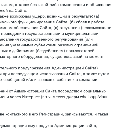
зчиком, а также без какой-либо компенсации и объяснения
лей на Сайте.
акже возможный ущерб, возникший в результате: (а)
ального функционирования Сайта; (б) сбоев в работе
мном обеспечении Сайта; (в) отсутствия (невозможности
(г) проведения государственными и муниципальными
новления государственного регулирования (или
ления указанными субъектами разовых ограничений,
ных с действиями (бездействием) пользователей
мпьютерного оборудования, существовавшей на момент
рительного предупреждения Администрацией Сайта)
м при последующем использовании Сайта, а также путем
 сообщений и/или звонков о событиях в компании
ений от Администрации Сайта посредством социальных
ни через Интернет (в т.ч. мессенджеры whatsapp/viber,
контактного в его Регистрации, записываются, и такая
 демонстрации ему продукта Администрации сайта,