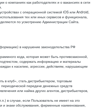
и о компаниях как работодателях и о вакансиях в сети
я.
тройствах с операционной системой iOS или Android,
спользования тех или иных сервисов и функционала,
ределяются по усмотрению Администрации Сайта.
информацию) в нарушение законодательства РФ
граммного кода, которая может быть противозаконной,
м подтекстом, содержать информацию и материалы
граждан к насилию, агрессии, действиям, нарушающим
 в клуб», стать дистрибьютером, торговым
и периодической передаче денежных средств
ивлечения или найма других агентов, дистрибьютеров,
п.) в случае, если Пользователь не имеет на это
аки и знаки обслуживания, фирменные наименования,