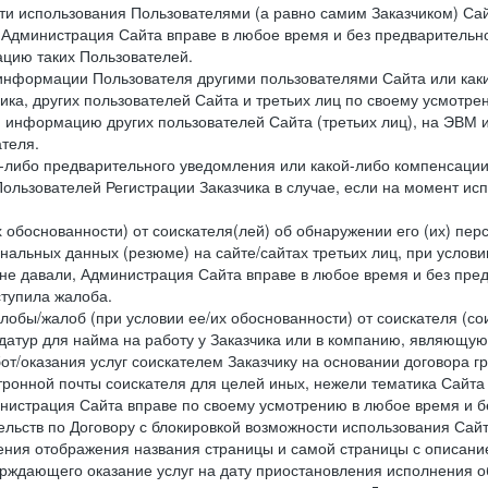
сти использования Пользователями (а равно самим Заказчиком) С
 Администрация Сайта вправе в любое время и без предварительн
цию таких Пользователей.
й информации Пользователя другими пользователями Сайта или ка
ика, других пользователей Сайта и третьих лиц по своему усмотре
 информацию других пользователей Сайта (третьих лиц), на ЭВМ 
теля.
о-либо предварительного уведомления или какой-либо компенсаци
ользователей Регистрации Заказчика в случае, если на момент и
х обоснованности) от соискателя(лей) об обнаружении его (их) пер
альных данных (резюме) на сайте/сайтах третьих лиц, при услови
 не давали, Администрация Сайта вправе в любое время и без пре
ступила жалоба.
лобы/жалоб (при условии ее/их обоснованности) от соискателя (со
датур для найма на работу у Заказчика или в компанию, являющую
от/оказания услуг соискателем Заказчику на основании договора г
ронной почты соискателя для целей иных, нежели тематика Сайта 
нистрация Сайта вправе по своему усмотрению в любое время и б
ельств по Договору с блокировкой возможности использования Сайт
ения отображения названия страницы и самой страницы с описани
ждающего оказание услуг на дату приостановления исполнения обя