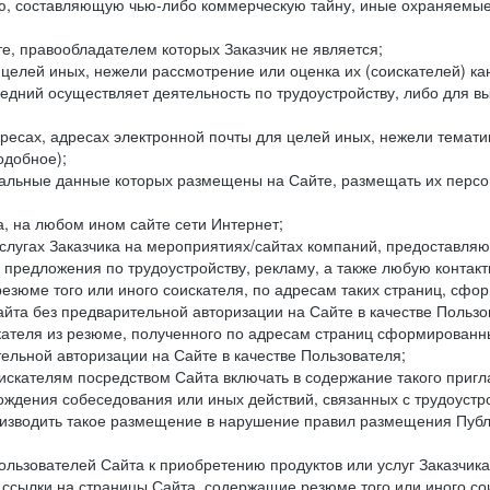
составляющую чью-либо коммерческую тайну, иные охраняемые р
е, правообладателем которых Заказчик не является;
целей иных, нежели рассмотрение или оценка их (соискателей) ка
едний осуществляет деятельность по трудоустройству, либо для в
ресах, адресах электронной почты для целей иных, нежели темати
одобное);
ональные данные которых размещены на Сайте, размещать их персо
а, на любом ином сайте сети Интернет;
слугах Заказчика на мероприятиях/сайтах компаний, предоставляю
е предложения по трудоустройству, рекламу, а также любую конта
резюме того или иного соискателя, по адресам таких страниц, сф
та без предварительной авторизации на Сайте в качестве Пользо
скателя из резюме, полученного по адресам страниц сформирован
ельной авторизации на Сайте в качестве Пользователя;
искателям посредством Сайта включать в содержание такого пригл
хождения собеседования или иных действий, связанных с трудоустр
оизводить такое размещение в нарушение правил размещения Публ
льзователей Сайта к приобретению продуктов или услуг Заказчика
е ссылки на страницы Сайта, содержащие резюме того или иного со