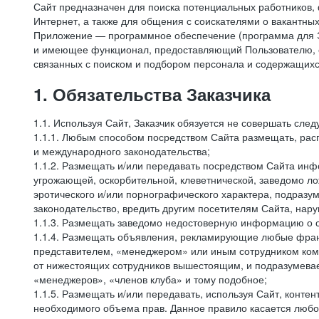
Сайт предназначен для поиска потенциальных работников, 
Интернет, а также для общения с соискателями о вакантных
Приложение — программное обеспечение (программа для Э
и имеющее функционал, предоставляющий Пользователю, ес
связанных с поиском и подбором персонала и содержащихся
1. Обязательства Заказчика
1.1. Используя Сайт, Заказчик обязуется не совершать сле
1.1.1. Любым способом посредством Сайта размещать, расп
и международного законодательства;
1.1.2. Размещать и/или передавать посредством Сайта инфо
угрожающей, оскорбительной, клеветнической, заведомо л
эротического и/или порнографического характера, подразу
законодательство, вредить другим посетителям Сайта, нару
1.1.3. Размещать заведомо недостоверную информацию о с
1.1.4. Размещать объявления, рекламирующие любые фран
представителем, «менеджером» или иным сотрудником комп
от нижестоящих сотрудников вышестоящим, и подразумевает
«менеджеров», «членов клуба» и тому подобное;
1.1.5. Размещать и/или передавать, используя Сайт, контен
необходимого объема прав. Данное правило касается любо