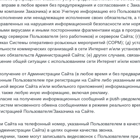
 вправе в любое время без предупреждения и согласования с Зака
ем компании Заказчика) и всю Учетную информацию его Пользовате
исполнение или ненадлежащее исполнение своих обязательств, а т
правленных на нарушения информационной безопасности или норм
рными вирусами и иными посторонними фрагментами кода в програм
жду сервером Пользователя (его работников) и сервером Сайта; 
мках Системы оперативно-розыскных мероприятий (СОРМ); (д) уста
ьности коммерческих организаций в сети Интернет и/или установ
 обязательств Администрацией Сайта; (е) других случаев, связан
дшение общей ситуации с использованием сети Интернет и/или ко
 получение от Администрации Сайта (в любое время и без предва
занным Пользователем при регистрации на Сайте либо указанным и
ной версии Сайта и/или мобильного приложения) информационных
а также любую иную информацию, включая рекламу.
огласие на получение информационных сообщений и push-уведомл
 систем мгновенного обмена сообщениями в режиме реального време
егистрацией Пользователя/Заказчика на Сайте.
Сайта на телефонный номер, указанный Пользователем в качестве 
дминистрации Сайта) в целях оценки качества звонка.
дчики, также могут записывать видеозвонок с Пользователем при