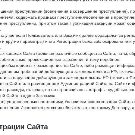
ершения преступлений (вовлечения в совершение преступления), п
лнителя, содержать признаки преступления/вовлечения в преступле
ния преступлений, при этом такая Публикация вакансии может содер
.
 в случае если Пользователь или Заказчик ранее обращался за реги
 и другие параметры) и его Регистрация была заблокирована или
.
ных каналах Сайта (включая различные сообщества Сайта, чаты, о
орбительные, провокационные выражения и тому подобное.
мацию/материалы к размещению на Сайте, либо размещая информа
юдение им требований действующего законодательства РФ, включая
сти за нарушение действующего законодательства РФ (включая Фе
в на Сайте или размещением Администрацией Сайта на Сайте инф
ю расходы, включая, но не ограничиваясь: штрафы, судебные рас
й Сайта в адрес Заказчика.
ств) установленных настоящими Условиями использования Сайтов 
полнения Исполнителем своих обязательств по такому Договору, а
трации Сайта