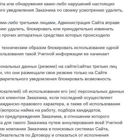
айта или обнаружения каких-либо нарушений настоящих
ого уведомления Заказчика по своему усмотрению удалить,
кими-либо третьими лицами, Администрация Сайта вправе
нию удалить, блокировать или принудительно изменить
и прочих аппаратных средствах которых происходило
и техническим образом блокировать использование одной
спользования такой Учетной информации ее начинает
сональных данных (резюме) на сайте/сайтах третьих лиц
и, что они размещали свое резюме только на Сайте
дварительного уведомления блокировать возможность
искателей) об использовании его (их) персональных данных
ся клиентом Заказчика, если последний осуществляет
ражданско-правового характера, а также об использовании
(вопросы найма на работу, подбора кандидатов,
ез предупреждения Заказчика, в отношении которого
а для такого Заказчика путем аннулирования всей Учетной
ем компании Заказчика в поисковых системах Сайта,
зательств по Договору и отказаться от исполнения