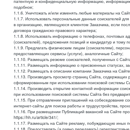
патентную и конфиденциальную информацию, информацию, 
подобное;
1.1.6. Уничтожать и/или изменять любые материалы на Сайт
1.1.7. Использовать персональные данные соискателей для 
в организацию, являющуюся клиентом Заказчика, если посл
договора гражданско-правового характера;
1.1.8. Использовать информацию о телефонах, почтовых ад
(соискателей), предложения позиций и кандидатур и тому п
1.1.9. Предлагать физическим лицам (соискателям), перс
предоставляющих сервисы (услуги), аналогичные Сайту;
1.1.10. Размещать резюме соискателей, полученных c Сайт
1.1.11. Размещать информацию о присвоенных статусах, за
1.1.12. Размещать в описании компании Заказчика на Сайт
1.1.13. Производить просмотр страниц Сайта, содержащих 
сформированным при использовании поисковой системы Сай
1.1.14. Производить открытие контактной информации сои
при использовании поисковой системы Сайта без предварит
1.1.15. При отправлении приглашений на собеседование со
интернет-сайты для поиска работы и трудоустройства, про
1.1.16. При размещении Публикаций вакансий на Сайте пр
https://hh.ru/article/341/;
1.1.17. Размещать на Сайте рекламу, побуждающую иных по
1.1.18. Предоставлять (а равно передавать) гипертекстовы