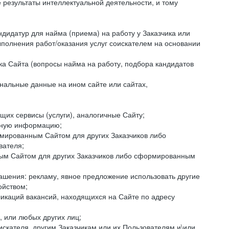
езультаты интеллектуальной деятельности, и тому
ндидатур для найма (приема) на работу у Заказчика или
ыполнения работ/оказания услуг соискателем на основании
ка Сайта (вопросы найма на работу, подбора кандидатов
нальные данные на ином сайте или сайтах,
щих сервисы (услуги), аналогичные Сайту;
ктную информацию;
ормированным Сайтом для других Заказчиков либо
вателя;
ным Сайтом для других Заказчиков либо сформированным
ашения: рекламу, явное предложение использовать другие
ойством;
икаций вакансий, находящихся на Сайте по адресу
, или любых других лиц;
искателя, другим Заказчикам или их Пользователям и\или