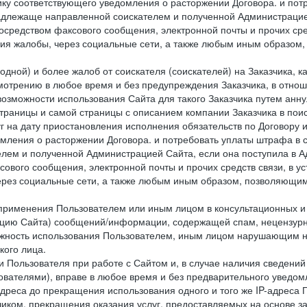
ку соответствующего уведомления о расторжении Договора. и пот
надлежаще направленной соискателем и полученной Администрацие
посредством факсового сообщения, электронной почты и прочих сре
ия жалобы, через социальные сети, а также любым иным образом,
одной) и более жалоб от соискателя (соискателей) на Заказчика, 
отрению в любое время и без предупреждения Заказчика, в отнош
 возможности использования Сайта для такого Заказчика путем анн
страницы и самой страницы с описанием компании Заказчика в пои
 на дату приостановления исполнения обязательств по Договору и
мления о расторжении Договора. и потребовать уплаты штрафа в 
елем и полученной Администрацией Сайта, если она поступила в
сового сообщения, электронной почты и прочих средств связи, в 
рез социальные сети, а также любым иным образом, позволяющим
 применения Пользователем или иным лицом в консультационных 
рацию Сайта) сообщений/информации, содержащей спам, нецензурн
можность использования Пользователем, иным лицом нарушающим 
кого лица.
 Пользователя при работе с Сайтом и, в случае наличия сведений 
ователями), вправе в любое время и без предварительного уведом
-адреса до прекращения использования одного и того же IP-адреса
чиком, прекращения оказания услуг, предоставляемых на основе за