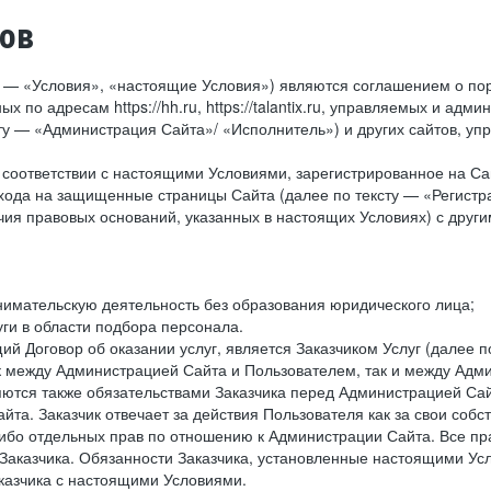
тов
у — «Условия», «настоящие Условия») являются соглашением о по
х по адресам https://hh.ru, https://talantix.ru, управляемых и 
тексту — «Администрация Сайта»/ «Исполнитель») и других сайтов,
соответствии с настоящими Условиями, зарегистрированное на Са
хода на защищенные страницы Сайта (далее по тексту — «Регистр
ия правовых оснований, указанных в настоящих Условиях) с дру
имательскую деятельность без образования юридического лица;
ги в области подбора персонала.
 Договор об оказании услуг, является Заказчиком Услуг (далее по
к между Администрацией Сайта и Пользователем, так и между Адми
ются также обязательствами Заказчика перед Администрацией Сай
йта. Заказчик отвечает за действия Пользователя как за свои соб
либо отдельных прав по отношению к Администрации Сайта. Все п
Заказчика. Обязанности Заказчика, установленные настоящими Ус
казчика с настоящими Условиями.