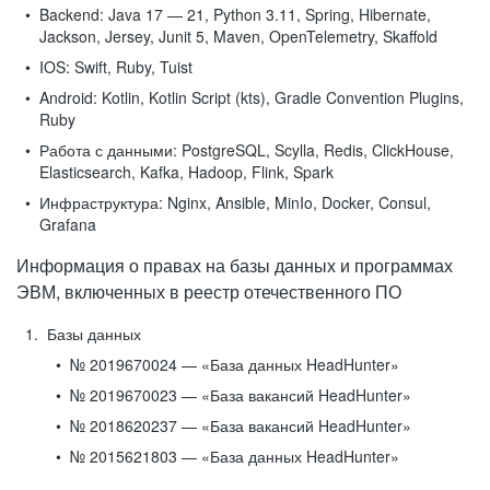
Backend:
Java 17 — 21, Python 3.11, Spring, Hibernate,
Jackson, Jersey, Junit 5, Maven, OpenTelemetry, Skaffold
IOS:
Swift, Ruby, Tuist
Android:
Kotlin, Kotlin Script (kts), Gradle Convention Plugins,
Ruby
Работа с данными:
PostgreSQL, Scylla, Redis, ClickHouse,
Elasticsearch, Kafka, Hadoop, Flink, Spark
Инфраструктура:
Nginx, Ansible, MinIo, Docker, Consul,
Grafana
Информация о правах на базы данных и программах
ЭВМ, включенных в реестр отечественного ПО
Базы данных
№ 2019670024 — «База данных HeadHunter»
№ 2019670023 — «База вакансий HeadHunter»
№ 2018620237 — «База вакансий HeadHunter»
№ 2015621803 — «База данных HeadHunter»