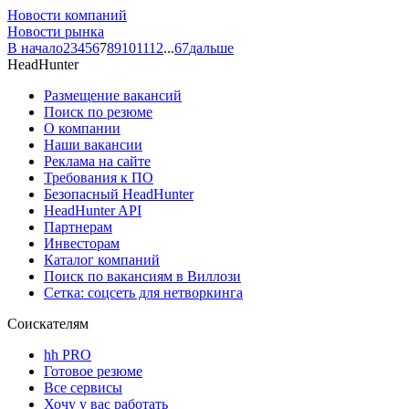
Новости компаний
Новости рынка
В начало
2
3
4
5
6
7
8
9
10
11
12
...
67
дальше
HeadHunter
Размещение вакансий
Поиск по резюме
О компании
Наши вакансии
Реклама на сайте
Требования к ПО
Безопасный HeadHunter
HeadHunter API
Партнерам
Инвесторам
Каталог компаний
Поиск по вакансиям в Виллози
Сетка: соцсеть для нетворкинга
Соискателям
hh PRO
Готовое резюме
Все сервисы
Хочу у вас работать