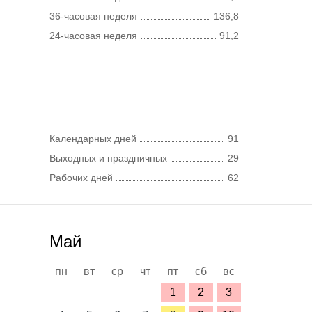
36-часовая неделя
136,8
24-часовая неделя
91,2
Календарных дней
91
Выходных и праздничных
29
Рабочих дней
62
Май
пн
вт
ср
чт
пт
сб
вс
1
2
3