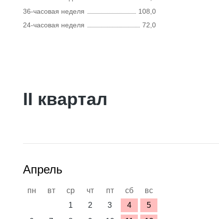
36-часовая неделя
108,0
24-часовая неделя
72,0
II квартал
Апрель
пн
вт
ср
чт
пт
сб
вс
1
2
3
4
5