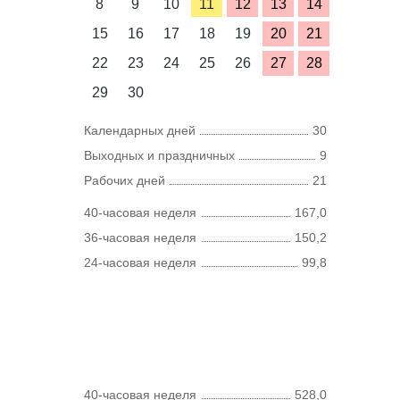
8
9
10
11
12
13
14
15
16
17
18
19
20
21
22
23
24
25
26
27
28
29
30
Календарных дней
30
Выходных и праздничных
9
Рабочих дней
21
40-часовая неделя
167,0
36-часовая неделя
150,2
24-часовая неделя
99,8
40-часовая неделя
528,0