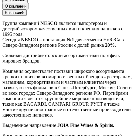
О компании
Вакансии
8
Группа компаний
NESCO
является импортером и
дистрибьютором качественных вин и крепких напитков с
1995 года.
Сегодня
NESCO
– поставщик
№1
для сегмента HoReCa в
Северо-Западном регионе России с долей рынка
20%
.
Сильный дистрибьюторский ассортиментный портфель
мировых брендов.
Компания осуществляет поставки широкого ассортимента
крепких напитков всемирно известных брендов - ресторанам,
магазинам, корпоративным и частным клиентам через
развитую сеть филиалов в Санкт-Петербурге, Москве, Сочи и
во всех городах Северо-Западного региона РФ. Партнёрами
компании являются крупнейшие мировые производители,
такие как BACARDI, CAMPARI GROUP, РУСТ а также
многие другие иностранные и отечественные производители
качественных напитков.
Выделенное направление
JOIA Fine Wines & Spirits.
Компания предлагает российскому рынку эксклюзивный